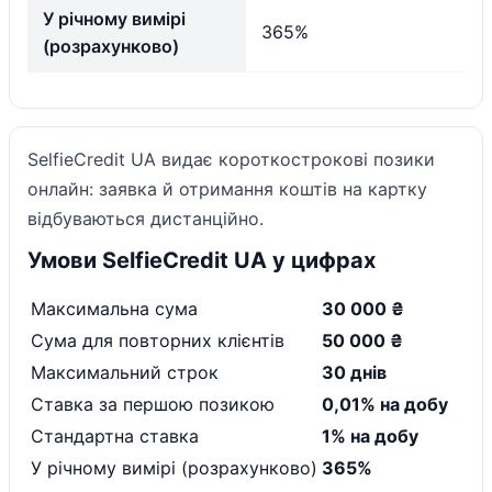
У річному вимірі
365%
(розрахунково)
SelfieCredit UA видає короткострокові позики
онлайн: заявка й отримання коштів на картку
відбуваються дистанційно.
Умови SelfieCredit UA у цифрах
Максимальна сума
30 000 ₴
Сума для повторних клієнтів
50 000 ₴
Максимальний строк
30 днів
Ставка за першою позикою
0,01% на добу
Стандартна ставка
1% на добу
У річному вимірі (розрахунково)
365%