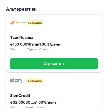
Альтернативи
1.00%/день
ТвояПозика
₴150 000
169 дн
1.00%/день
Ліміт
Термін
Ставка
Отримати →
1.00%/день
SlonCredit
₴32 000
30 дн
1.00%/день
Ліміт
Термін
Ставка