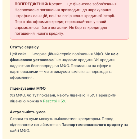
ПОПЕРЕДЖЕННЯ:
Кредит — це фінансове зобов'язання.
Несвоєчасне погашення призводить до нарахування
штрафних санкцій, пені та погіршення кредитної історії.
Перш ніж оформити кредит, переконайтеся у своїй
спроможності його погасити. Не беріть кредит для
погашення іншого кредиту.
Статус сервісу
Цей сайт — інформаційний сервіс порівняння МФО. Ми
не є
фінансовою установою
і не надаємо кредити. Усі кредити
надаються безпосередньо МФО. Посилання на офери є
партнерськими — ми отримуємо комісію за переходи та
оформлення.
Ліцензування МФО
Усі МФО, які тут показані, мають ліцензію НБУ. Перевірити
ліцензію можна у
Реєстрі НБУ
.
Актуальність умов
Ставки та суми можуть змінюватись кредитором. Перед
підписанням ознайомтеся з
Паспортом споживчого кредиту
на
сайті МФО.