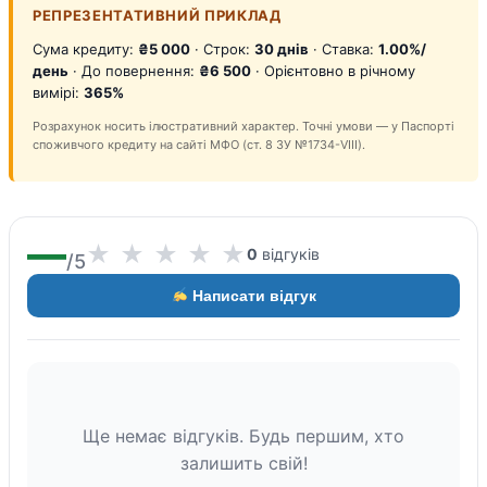
РЕПРЕЗЕНТАТИВНИЙ ПРИКЛАД
Сума кредиту:
₴5 000
· Строк:
30 днів
· Ставка:
1.00%/
день
· До повернення:
₴6 500
· Орієнтовно в річному
вимірі:
365%
Розрахунок носить ілюстративний характер. Точні умови — у Паспорті
споживчого кредиту на сайті МФО (ст. 8 ЗУ №1734-VIII).
—
★
★
★
★
★
0
відгуків
/5
Написати відгук
Ще немає відгуків. Будь першим, хто
залишить свій!