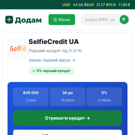
USD
44.64 ₴
EUR
51.27 ₴
PLN
11.89 ₴
☰ Меню
SelfieCredit UA
Перший кредит під 0.01%!
Залиш перший відгук →
✓ 0% перший кредит
₴30 000
30 дн
0%
СУМА
ТЕРМІН
СТАВКА
Отримати кредит →