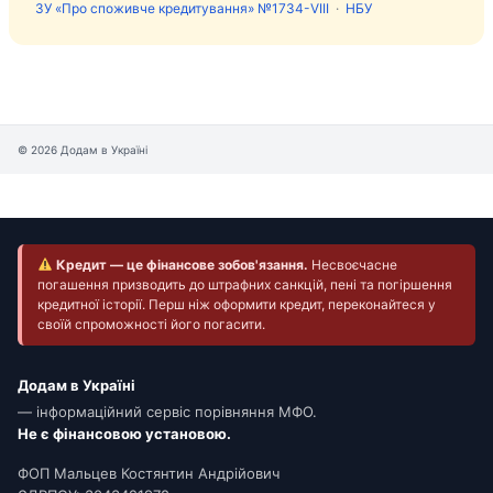
ЗУ «Про споживче кредитування» №1734-VIII
·
НБУ
© 2026 Додам в Україні
Кредит — це фінансове зобов'язання.
Несвоєчасне
погашення призводить до штрафних санкцій, пені та погіршення
кредитної історії. Перш ніж оформити кредит, переконайтеся у
своїй спроможності його погасити.
Додам в Україні
— інформаційний сервіс порівняння МФО.
Не є фінансовою установою.
ФОП Мальцев Костянтин Андрійович