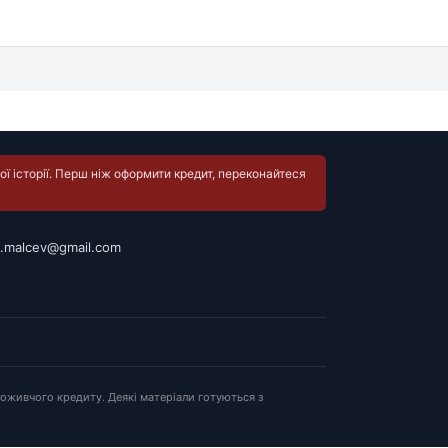
ї історії. Перш ніж оформити кредит, переконайтеся
.malcev@gmail.com
оживчого кредиту. Деякі матеріали готуються з