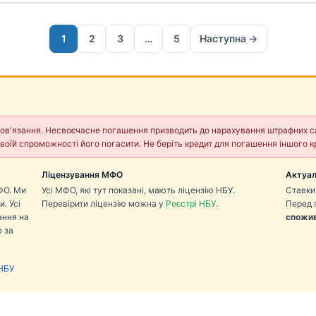
1
2
3
…
5
Наступна →
в'язання. Несвоєчасне погашення призводить до нарахування штрафних санкц
воїй спроможності його погасити. Не беріть кредит для погашення іншого к
Ліцензування МФО
Актуал
ФО. Ми
Усі МФО, які тут показані, мають ліцензію НБУ.
Ставки
. Усі
Перевірити ліцензію можна у
Реєстрі НБУ
.
Перед 
ання на
спожив
 за
НБУ