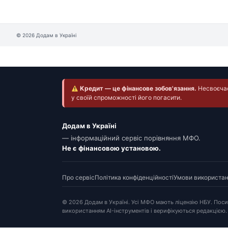
© 2026 Додам в Україні
Кредит — це фінансове зобов'язання.
Несвоєчасн
у своїй спроможності його погасити.
Додам в Україні
— інформаційний сервіс порівняння МФО.
Не є фінансовою установою.
Про сервіс
Політика конфіденційності
Умови використа
© 2026 Додам в Україні. Усі МФО мають ліцензію НБУ. Пос
використанням AI-інструментів і верифікуються редакцією.