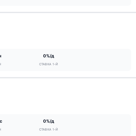
н
0%/д
Н
СТАВКА 1-Й
с
0%/д
Н
СТАВКА 1-Й