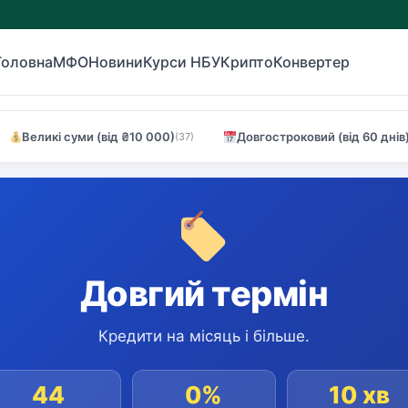
Головна
МФО
Новини
Курси НБУ
Крипто
Конвертер
Великі суми (від ₴10 000)
Довгостроковий (від 60 днів
(37)
Довгий термін
Кредити на місяць і більше.
44
0%
10 хв