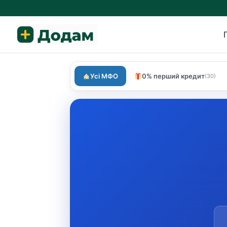
Усі МФО
0% перший кредит
(30)