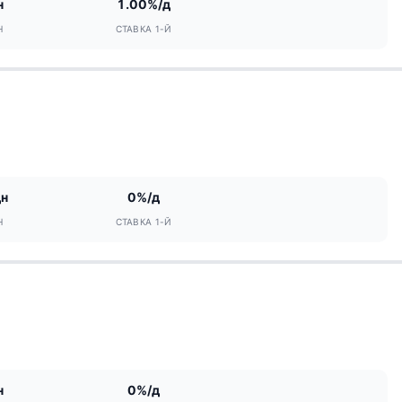
н
1.00%/д
Н
СТАВКА 1-Й
дн
0%/д
Н
СТАВКА 1-Й
н
0%/д