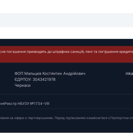
е погашення призводить до штрафних санкцій, пені та погіршення кредитно
ФОП Мальцев Костянтин Андрійович
mka
ЄДРПОУ: 3043421978
Черкаси
ння
Реєстр НБУ
ЗУ №1734-VIII
илання на офери є партнерськими. Перед підписанням ознайомтеся з Паспортом сп