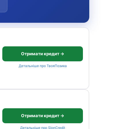
Отримати кредит →
Детальніше про ТвояПозика
Отримати кредит →
Детальніше про SlonCredit