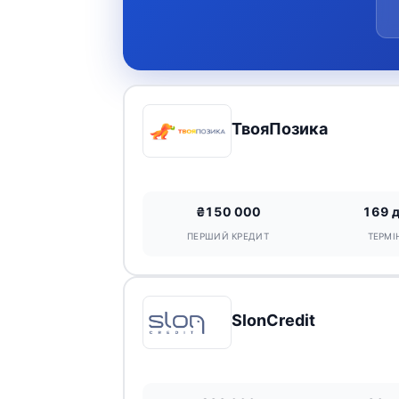
ТвояПозика
₴150 000
169 
ПЕРШИЙ КРЕДИТ
ТЕРМІ
SlonCredit