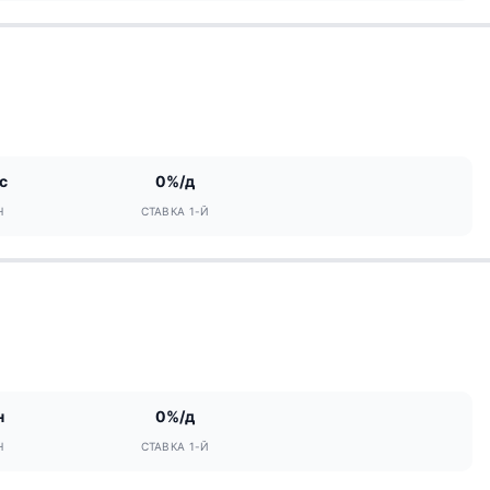
с
0%/д
Н
СТАВКА 1-Й
н
0%/д
Н
СТАВКА 1-Й