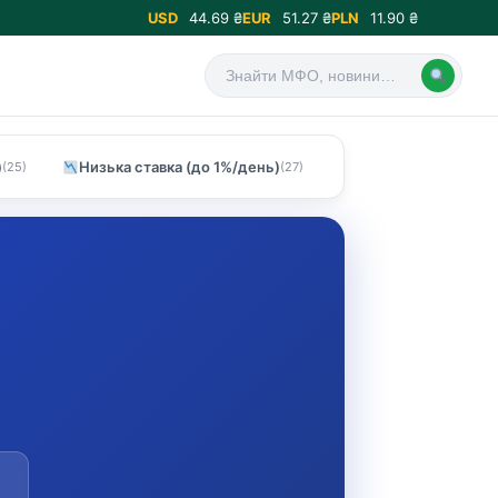
USD
44.69 ₴
EUR
51.27 ₴
PLN
11.90 ₴
)
Низька ставка (до 1%/день)
(25)
(27)