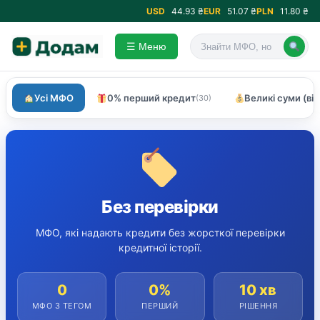
USD
44.93 ₴
EUR
51.07 ₴
PLN
11.80 ₴
☰ Меню
Усі МФО
0% перший кредит
Великі суми (ві
(30)
Без перевірки
МФО, які надають кредити без жорсткої перевірки
кредитної історії.
0
0%
10 хв
МФО З ТЕГОМ
ПЕРШИЙ
РІШЕННЯ